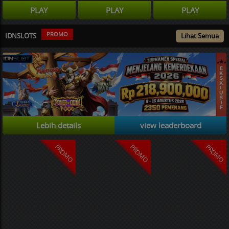
PLAY
PLAY
PLAY
PROMO
IDNSLOTS
Lihat Semua
Lebih details
view leaderboard
PROMO
PROMO
PROMO