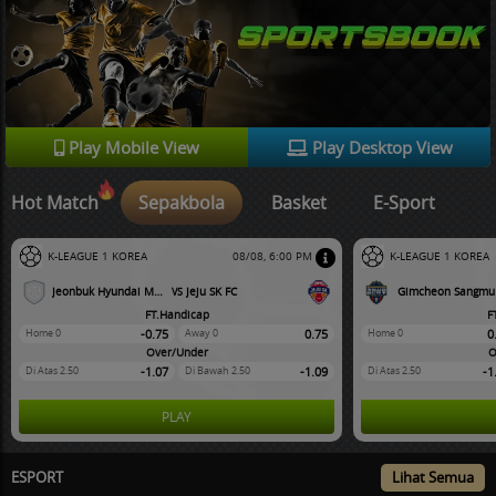
Play Mobile View
Play Desktop View
Hot Match
Sepakbola
Basket
E-Sport
K-LEAGUE 1 KOREA
08/08, 6:00 PM
K-LEAGUE 1 KOREA
Gimcheon Sangmu FC
FC Seoul
Pohang Steel
VS
FT.Handicap
F
0.50
-0.50
0
Home 0
Away 0
Home 0
Over/Under
O
-1.11
-1.06
1
Di Atas 2.50
Di Bawah 2.50
Di Atas 2.50
PLAY
ESPORT
Lihat Semua