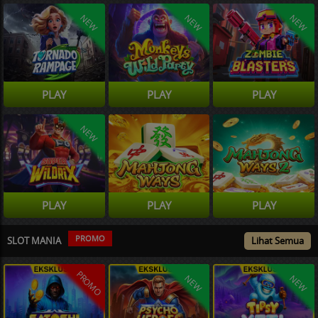
NEW
NEW
NEW
PLAY
PLAY
PLAY
NEW
PLAY
PLAY
PLAY
PROMO
SLOT MANIA
Lihat Semua
PROMO
NEW
NEW