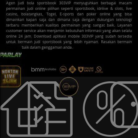
Agen judi bola sportsbook 303VIP menyuguhkan berbagai macam
permainan
judi online
pilihan seperti sportsbook, idnlive & slots, live
casino, bolatangkas, Togel, E-sports dan poker online yang bisa
dimainkan kapan saja dan dimana saja dengan dukungan teknologi
terbaru memberikan kualitas permainan yang sangat baik. Layanan
customer service akan menjamin kebutuhan informasi yang akan selalu
online 24 jam. Download aplikasi mobile 303VIP yang sudah tersedia
untuk bermain judi sportsbook yang lebih nyaman. Rasakan bermain
game terbaik dalam genggaman anda.
Copyright © 303VIP. Hak cipta dilindungi