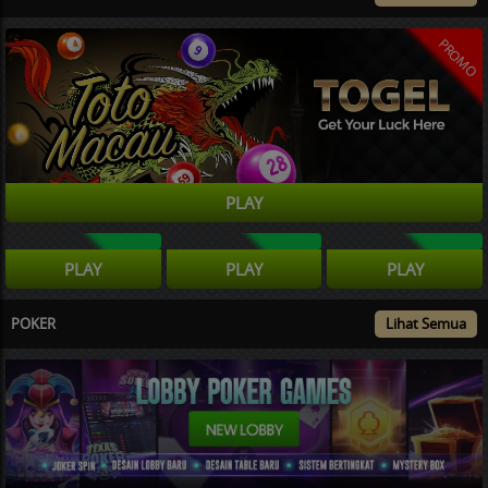
PROMO
PLAY
NEW
NEW
NEW
PLAY
PLAY
PLAY
POKER
Lihat Semua