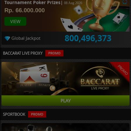
Tournament Poker Prizes|
08 Aug 2026
Rp. 66.000.000
VIEW
800,496,373
Global Jackpot
BACCARAT LIVE PROXY
PROMO
PROMO
PLAY
SPORTBOOK
PROMO